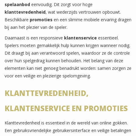
spelaanbod
eenvoudig. Dit zorgt voor hoge
klanttevredenheid
, wat wederzijds vertrouwen opbouwt.
Beschikbare
promoties
en een slimme mobiele ervaring dragen
bij aan het plezier van de speler.
Daarnaast is een responsieve
klantenservice
essentieel.
Spelers moeten gemakkelijk hulp kunnen krijgen wanneer nodig.
Dit draagt bij aan verantwoord spelen, waardoor ze de controle
over hun spelgedrag kunnen behouden. Het belang van deze
elementen kan niet genoeg benadrukt worden: samen zorgen ze
voor een veilige en plezierige spelomgeving.
KLANTTEVREDENHEID,
KLANTENSERVICE EN PROMOTIES
Klanttevredenheid is essentieel in de wereld van online gokken.
Een gebruiksvriendelijke gebruikersinterface en veilige betalingen