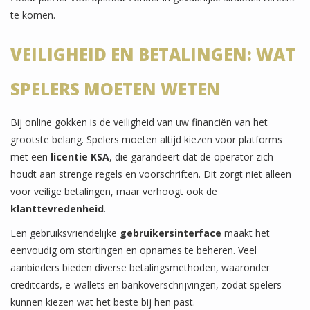
te komen.
VEILIGHEID EN BETALINGEN: WAT
SPELERS MOETEN WETEN
Bij online gokken is de veiligheid van uw financiën van het
grootste belang. Spelers moeten altijd kiezen voor platforms
met een
licentie KSA
, die garandeert dat de operator zich
houdt aan strenge regels en voorschriften. Dit zorgt niet alleen
voor veilige betalingen, maar verhoogt ook de
klanttevredenheid
.
Een gebruiksvriendelijke
gebruikersinterface
maakt het
eenvoudig om stortingen en opnames te beheren. Veel
aanbieders bieden diverse betalingsmethoden, waaronder
creditcards, e-wallets en bankoverschrijvingen, zodat spelers
kunnen kiezen wat het beste bij hen past.