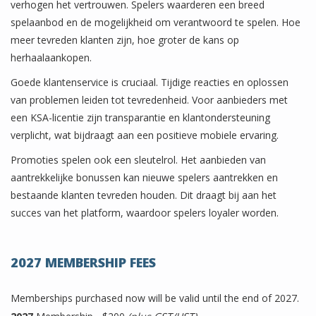
verhogen het vertrouwen. Spelers waarderen een breed
spelaanbod en de mogelijkheid om verantwoord te spelen. Hoe
meer tevreden klanten zijn, hoe groter de kans op
herhaalaankopen.
Goede klantenservice is cruciaal. Tijdige reacties en oplossen
van problemen leiden tot tevredenheid. Voor aanbieders met
een KSA-licentie zijn transparantie en klantondersteuning
verplicht, wat bijdraagt aan een positieve mobiele ervaring.
Promoties spelen ook een sleutelrol. Het aanbieden van
aantrekkelijke bonussen kan nieuwe spelers aantrekken en
bestaande klanten tevreden houden. Dit draagt bij aan het
succes van het platform, waardoor spelers loyaler worden.
2027 MEMBERSHIP FEES
Memberships purchased now will be valid until the end of 2027.