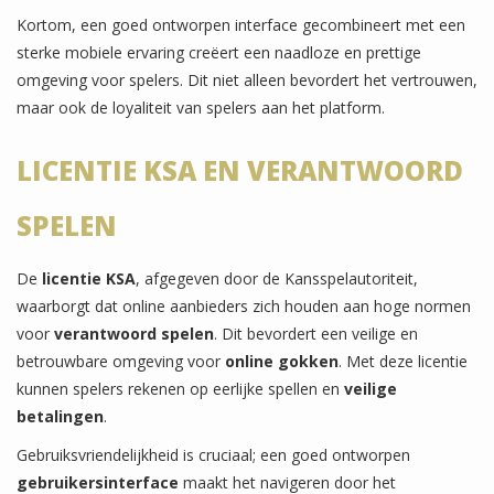
Kortom, een goed ontworpen interface gecombineert met een
sterke mobiele ervaring creëert een naadloze en prettige
omgeving voor spelers. Dit niet alleen bevordert het vertrouwen,
maar ook de loyaliteit van spelers aan het platform.
LICENTIE KSA EN VERANTWOORD
SPELEN
De
licentie KSA
, afgegeven door de Kansspelautoriteit,
waarborgt dat online aanbieders zich houden aan hoge normen
voor
verantwoord spelen
. Dit bevordert een veilige en
betrouwbare omgeving voor
online gokken
. Met deze licentie
kunnen spelers rekenen op eerlijke spellen en
veilige
betalingen
.
Gebruiksvriendelijkheid is cruciaal; een goed ontworpen
gebruikersinterface
maakt het navigeren door het