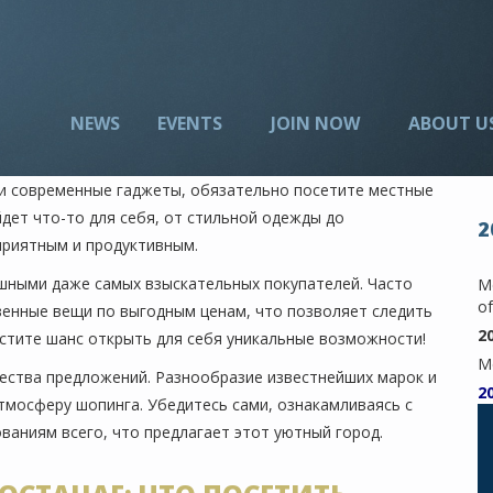
NEWS
EVENTS
JOIN NOW
ABOUT U
ти современные гаджеты, обязательно посетите местные
йдет что-то для себя, от стильной одежды до
2
приятным и продуктивным.
шными даже самых взыскательных покупателей. Часто
Me
of
венные вещи по выгодным ценам, что позволяет следить
2
устите шанс открыть для себя уникальные возможности!
M
ества предложений. Разнообразие известнейших марок и
2
тмосферу шопинга. Убедитесь сами, ознакамливаясь с
ованиям всего, что предлагает этот уютный город.