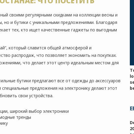
ОСТАНАЕ: ЧТО ПОСЕТИТЬ
тный своими регулярными скидками на коллекции весны и
ы, но и бутики с уникальными предложениями. Благодаря
екает тех, кто ищет качественные гаджеты по выгодным
тай”, который славится общей атмосферой и
ство распродаж, что позволяет экономить на покупках.
ожениями, что делает этот центр идеальным местом для
T
l
тильные бутики предлагают все от одежды до аксессуаров
s
и специальные предложения на электронику делают этот
be
обновить свои устройства.
E
кции, широкий выбор электроники
модные тренды
D
нику
2