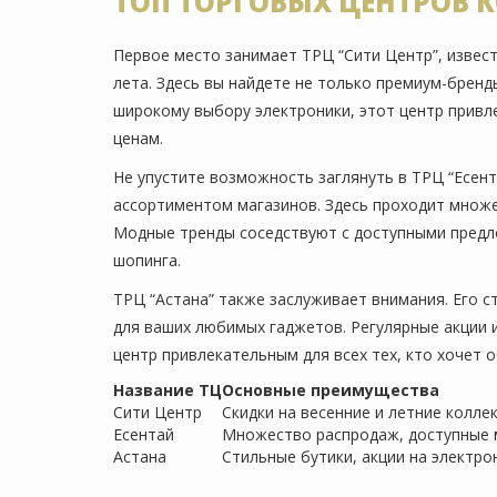
ТОП ТОРГОВЫХ ЦЕНТРОВ К
Первое место занимает ТРЦ “Сити Центр”, извес
лета. Здесь вы найдете не только премиум-бренд
широкому выбору электроники, этот центр привл
ценам.
Не упустите возможность заглянуть в ТРЦ “Есен
ассортиментом магазинов. Здесь проходит множе
Модные тренды соседствуют с доступными предл
шопинга.
ТРЦ “Астана” также заслуживает внимания. Его с
для ваших любимых гаджетов. Регулярные акции 
центр привлекательным для всех тех, кто хочет 
Название ТЦ
Основные преимущества
Сити Центр
Скидки на весенние и летние колле
Есентай
Множество распродаж, доступные 
Астана
Стильные бутики, акции на электро