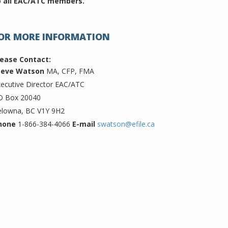
o all EAC/ATC members.
OR MORE INFORMATION
lease Contact:
teve Watson
MA, CFP, FMA
ecutive Director EAC/ATC
O Box 20040
elowna, BC V1Y 9H2
hone
1-866-384-4066
E-mail
swatson@efile.ca