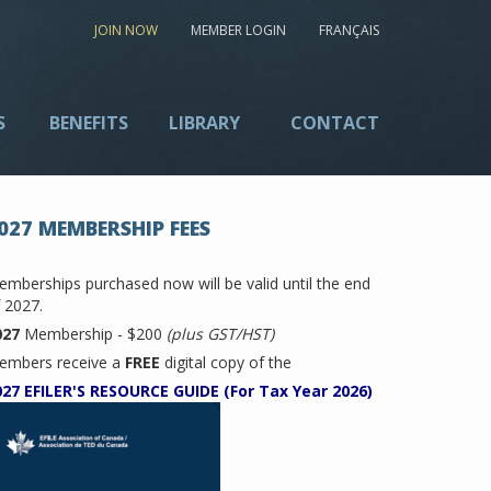
JOIN NOW
MEMBER LOGIN
FRANÇAIS
S
BENEFITS
LIBRARY
CONTACT
027 MEMBERSHIP FEES
mberships purchased now will be valid until the end
 2027.
027
Membership - $200
(plus GST/HST)
embers receive a
FREE
digital copy of the
027 EFILER'S RESOURCE GUIDE (For Tax Year 2026)