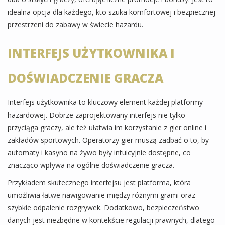
idealna opcja dla każdego, kto szuka komfortowej i bezpiecznej
przestrzeni do zabawy w świecie hazardu.
INTERFEJS UŻYTKOWNIKA I
DOŚWIADCZENIE GRACZA
Interfejs użytkownika to kluczowy element każdej platformy
hazardowej. Dobrze zaprojektowany interfejs nie tylko
przyciąga graczy, ale też ułatwia im korzystanie z gier online i
zakładów sportowych. Operatorzy gier muszą zadbać o to, by
automaty i kasyno na żywo były intuicyjnie dostępne, co
znacząco wpływa na ogólne doświadczenie gracza.
Przykładem skutecznego interfejsu jest platforma, która
umożliwia łatwe nawigowanie między różnymi grami oraz
szybkie odpalenie rozgrywek. Dodatkowo, bezpieczeństwo
danych jest niezbędne w kontekście regulacji prawnych, dlatego