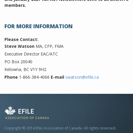
members.
FOR MORE INFORMATION
Please Contact:
Steve Watson
MA, CFP, FMA
Executive Director EAC/ATC
PO Box 20040
Kelowna, BC V1Y 9H2
Phone
1-866-384-4066
E-mail
swatson@efile.ca
Copyright © 2014 Efile Association of Canada. All rights reserved.