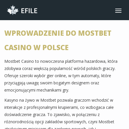
CONNECT
Toggl
navig
JOIN NOW
WPROWADZENIE DO MOSTBET
MEMBER LOGIN
FRANÇAIS
CASINO W POLSCE
MAIN MENU
Mostbet Casino to nowoczesna platforma hazardowa, która
NEWS
zdobywa coraz większą popularność wśród polskich graczy.
EVENTS
Oferuje szeroki wybór gier online, w tym automaty, które
JOIN NOW
przyciągają uwagę swoim bogatym designem oraz
emocjonującymi mechanikami gry.
ABOUT US
Kasyno na żywo w Mostbet pozwala graczom wchodzić w
BENEFITS
interakcje z profesjonalnymi krupierami, co wzbogaca całe
LIBRARY
doświadczenie gracza. To zjawisko, w połączeniu z
różnorodnością opcji zakładów sportowych, czyni Mostbet
CONTACT
atrakcyjnym miejscem dla zarówno nowych, jak i