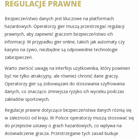
REGULACJE PRAWNE
Bezpieczeństwo danych jest kluczowe na platformach
hazardowych. Operatorzy gier muszą przestrzegać regulacji
prawnych, aby zapewnić graczom bezpieczeństwo ich
informacji. W przypadku gier online, takich jak automaty czy
kasyno na żywo, niezbędne są odpowiednie technologie
zabezpieczeń.
Warto zwrócić uwagę na interfejs użytkownika, który powinien
być nie tylko atrakcyjny, ale również chronić dane graczy.
Operatorzy gier są zobowiązani do stosowania szyfrowania
danych, co znacząco zmniejsza ryzyko ich wycieku podczas
zakładów sportowych.
Regulacje prawne dotyczące bezpieczeństwa danych różnią się
w zależności od kraju. W Polsce operatorzy muszą stosować się
do przepisów ustawy o grach hazardowych, co wpływa na
doświadczenie gracza. Przestrzeganie tych zasad buduje