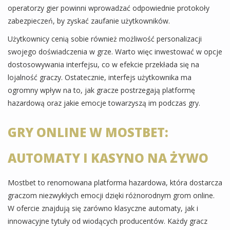
operatorzy gier powinni wprowadzać odpowiednie protokoły
zabezpieczeń, by zyskać zaufanie użytkowników.
Użytkownicy cenią sobie również możliwość personalizacji
swojego doświadczenia w grze. Warto więc inwestować w opcje
dostosowywania interfejsu, co w efekcie przekłada się na
lojalność graczy. Ostatecznie, interfejs użytkownika ma
ogromny wpływ na to, jak gracze postrzegają platformę
hazardową oraz jakie emocje towarzyszą im podczas gry.
GRY ONLINE W MOSTBET:
AUTOMATY I KASYNO NA ŻYWO
Mostbet to renomowana platforma hazardowa, która dostarcza
graczom niezwykłych emocji dzięki różnorodnym grom online.
W ofercie znajdują się zarówno klasyczne automaty, jak i
innowacyjne tytuły od wiodących producentów. Każdy gracz