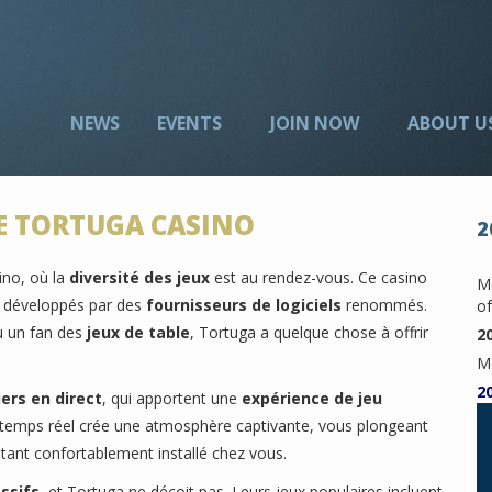
NEWS
EVENTS
JOIN NOW
ABOUT U
E TORTUGA CASINO
2
ino, où la
diversité des jeux
est au rendez-vous. Ce casino
Me
, développés par des
fournisseurs de logiciels
renommés.
of
 un fan des
jeux de table
, Tortuga a quelque chose à offrir
2
M
2
ers en direct
, qui apportent une
expérience de jeu
n temps réel crée une atmosphère captivante, vous plongeant
tant confortablement installé chez vous.
ssifs
, et Tortuga ne déçoit pas. Leurs jeux populaires incluent