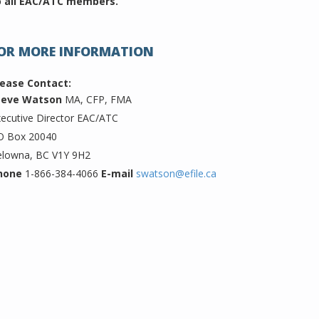
o all EAC/ATC members.
OR MORE INFORMATION
lease Contact:
teve Watson
MA, CFP, FMA
ecutive Director EAC/ATC
O Box 20040
elowna, BC V1Y 9H2
hone
1-866-384-4066
E-mail
swatson@efile.ca