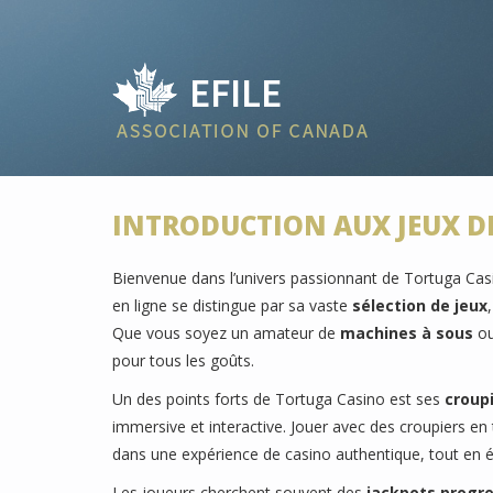
INTRODUCTION AUX JEUX D
Bienvenue dans l’univers passionnant de Tortuga Cas
en ligne se distingue par sa vaste
sélection de jeux
Que vous soyez un amateur de
machines à sous
ou
pour tous les goûts.
Un des points forts de Tortuga Casino est ses
croupi
immersive et interactive. Jouer avec des croupiers e
dans une expérience de casino authentique, tout en é
Les joueurs cherchent souvent des
jackpots progre