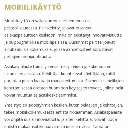
MOBIILIKÄYTTÖ
Mobiilikäyttö on vallankumouksellinen muutos
peliteollisuudessa. Pelinkehittäjät ovat ottaneet
asiakaspalautteen keskiöön, mikä on edistänyt innovatiivisuutta
ja huippugrafiikkaa mobiilipeleissä. Uusimmat pelit tarjoavat
ainutlaatuisia kokemuksia, joissa äänitehosteet korostavat
pelilajien monipuolisuutta.
Asiakaspalaute toimii yleensä mielipiteiden ja kokemusten
jakamisen alustana. Kehittäjät kuuntelevat käyttäjiään, mikä
parantaa pelien laatua ja markkinoitumista. Esimerkiksi, pelilajien
kehittämisessä otetaan huomioon käyttäjien toiveet, jolloin pelit
voivat muuttua asiakaskeskeisemmiksi.
Yhteistyö eri sidosryhmien kesken, kuten pelaajien ja kehittäjien,
tekee mobiilikokemuksesta entistä rikkaamman. Asiakaspalaute
voi ohjata uusia innovaatioita, ja siten kehittäjät voivat luoda
entistä mukaansatempaavampia pelielämyksiä. Tämä on