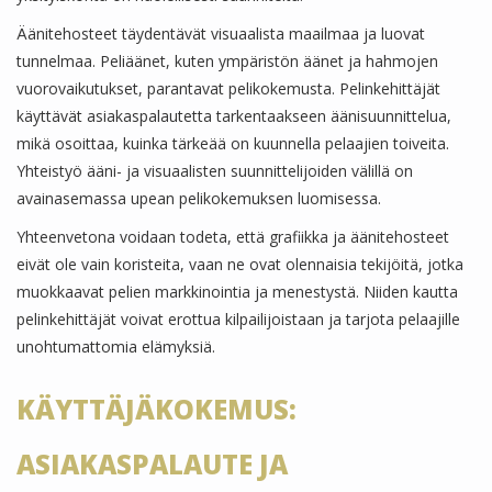
Äänitehosteet täydentävät visuaalista maailmaa ja luovat
tunnelmaa. Peliäänet, kuten ympäristön äänet ja hahmojen
vuorovaikutukset, parantavat pelikokemusta. Pelinkehittäjät
käyttävät asiakaspalautetta tarkentaakseen äänisuunnittelua,
mikä osoittaa, kuinka tärkeää on kuunnella pelaajien toiveita.
Yhteistyö ääni- ja visuaalisten suunnittelijoiden välillä on
avainasemassa upean pelikokemuksen luomisessa.
Yhteenvetona voidaan todeta, että grafiikka ja äänitehosteet
eivät ole vain koristeita, vaan ne ovat olennaisia tekijöitä, jotka
muokkaavat pelien markkinointia ja menestystä. Niiden kautta
pelinkehittäjät voivat erottua kilpailijoistaan ja tarjota pelaajille
unohtumattomia elämyksiä.
KÄYTTÄJÄKOKEMUS:
ASIAKASPALAUTE JA