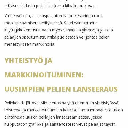
erityisen tärkeää pelialalla, jossa kilpailu on kovaa.
Yhteenvetona, asiakaspalautteella on keskeinen rooli
mobiilipelaamisen kehityksessä. Se ei vain paranna
käyttäjäkokemusta, vaan myös vahvistaa yhteisöjä ja lisää
pelaajien sitoutumista, mikä puolestaan voi johtaa pelien
menestykseen markkinoilla.
YHTEISTYÖ JA
MARKKINOITUMINEN:
UUSIMPIEN PELIEN LANSEERAUS
Pelinkehittäjät ovat viime vuosina yhä enemmän yhteistyössä
toistensa ja markkinointitiimien kanssa. Tämä innovatiivisuus on
elintärkeää uusien pelilajien lanseeraamisessa, joissa
huipputason grafiikka ja äänitehosteet vievät pelaajat täysin