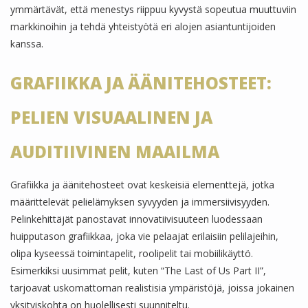
ymmärtävät, että menestys riippuu kyvystä sopeutua muuttuviin
markkinoihin ja tehdä yhteistyötä eri alojen asiantuntijoiden
kanssa.
GRAFIIKKA JA ÄÄNITEHOSTEET:
PELIEN VISUAALINEN JA
AUDITIIVINEN MAAILMA
Grafiikka ja äänitehosteet ovat keskeisiä elementtejä, jotka
määrittelevät pelielämyksen syvyyden ja immersiivisyyden.
Pelinkehittäjät panostavat innovatiivisuuteen luodessaan
huipputason grafiikkaa, joka vie pelaajat erilaisiin pelilajeihin,
olipa kyseessä toimintapelit, roolipelit tai mobiilikäyttö.
Esimerkiksi uusimmat pelit, kuten “The Last of Us Part II”,
tarjoavat uskomattoman realistisia ympäristöjä, joissa jokainen
yksityiskohta on huolellisesti suunniteltu.