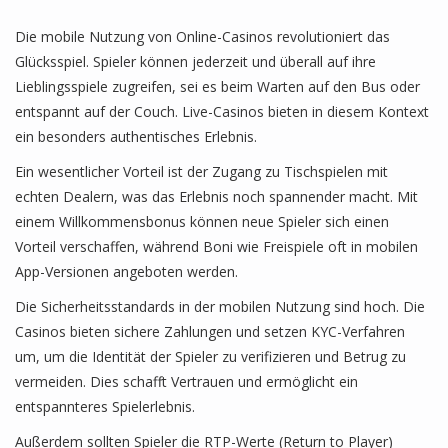
Die mobile Nutzung von Online-Casinos revolutioniert das
Glücksspiel. Spieler können jederzeit und überall auf ihre
Lieblingsspiele zugreifen, sei es beim Warten auf den Bus oder
entspannt auf der Couch. Live-Casinos bieten in diesem Kontext
ein besonders authentisches Erlebnis.
Ein wesentlicher Vorteil ist der Zugang zu Tischspielen mit
echten Dealern, was das Erlebnis noch spannender macht. Mit
einem Willkommensbonus können neue Spieler sich einen
Vorteil verschaffen, während Boni wie Freispiele oft in mobilen
App-Versionen angeboten werden.
Die Sicherheitsstandards in der mobilen Nutzung sind hoch. Die
Casinos bieten sichere Zahlungen und setzen KYC-Verfahren
um, um die Identität der Spieler zu verifizieren und Betrug zu
vermeiden. Dies schafft Vertrauen und ermöglicht ein
entspannteres Spielerlebnis.
Außerdem sollten Spieler die RTP-Werte (Return to Player)