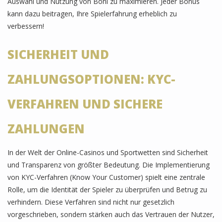
Auswahl und Nutzung von Boni zu maximieren. Jeder Bonus
kann dazu beitragen, Ihre Spielerfahrung erheblich zu
verbessern!
SICHERHEIT UND
ZAHLUNGSOPTIONEN: KYC-
VERFAHREN UND SICHERE
ZAHLUNGEN
In der Welt der Online-Casinos und Sportwetten sind Sicherheit
und Transparenz von größter Bedeutung. Die Implementierung
von KYC-Verfahren (Know Your Customer) spielt eine zentrale
Rolle, um die Identität der Spieler zu überprüfen und Betrug zu
verhindern. Diese Verfahren sind nicht nur gesetzlich
vorgeschrieben, sondern stärken auch das Vertrauen der Nutzer,