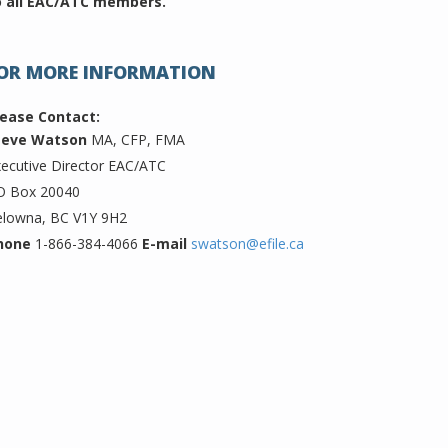
o all EAC/ATC members.
OR MORE INFORMATION
lease Contact:
teve Watson
MA, CFP, FMA
ecutive Director EAC/ATC
O Box 20040
elowna, BC V1Y 9H2
hone
1-866-384-4066
E-mail
swatson@efile.ca