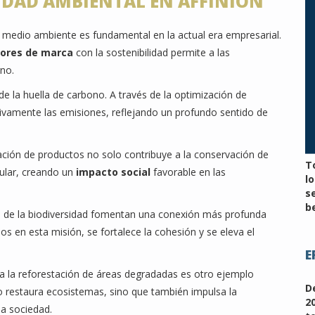
LIDAD AMBIENTAL EN AFFINION
 medio ambiente es fundamental en la actual era empresarial.
lores de marca
con la sostenibilidad permite a las
rno.
e la huella de carbono. A través de la optimización de
ativamente las emisiones, reflejando un profundo sentido de
ación de productos no solo contribuye a la conservación de
T
cular, creando un
impacto social
favorable en las
l
s
be
a de la biodiversidad fomentan una conexión más profunda
os en esta misión, se fortalece la cohesión y se eleva el
E
ra la reforestación de áreas degradadas es otro ejemplo
D
lo restaura ecosistemas, sino que también impulsa la
2
la sociedad.