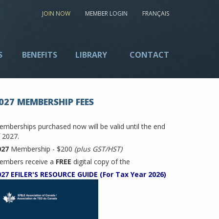
JOIN NOW
MEMBER LOGIN
FRANÇAIS
S
BENEFITS
LIBRARY
CONTACT
027 MEMBERSHIP FEES
mberships purchased now will be valid until the end
 2027.
027
Membership - $200
(plus GST/HST)
embers receive a
FREE
digital copy of the
027 EFILER'S RESOURCE GUIDE (For Tax Year 2026)