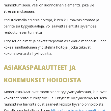
rauhoittumiseen. Vesi on luonnollinen elementti, joka vie
stressin mukanaan.
Yhdistelemällä erilaisia hoitoja, kuten kuumakivihierontaa ja
perinteisiä kylpyrituaaleja, voi saavuttaa entistä syvempää
rentoutumisen tunnetta.
Erityiset ohjelmat ja paketit tarjoavat asiakkaille mahdollisuuden
kokea ainutlaatuinen yhdistelmä hoitoja, jotka tukevat
kokonaisvaltaista hyvinvointia.
ASIAKASPALAUTTEET JA
KOKEMUKSET HOIDOISTA
Monet asiakkaat ovat raportoineet tyytyväisyydestään, kun ovat
kokeilleet rentoutumispalveluja. Erityisesti kylpyläelämykset sekä
rauhoittava hieronta ovat saaneet kiitosta hyvänolonhoidoista.
Kylpyläloma hotellissa, kuten
https://hotellimesikammenfi.com/
,