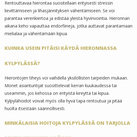
Rentouttavaa hierontaa suositellaan erityisesti stressin
lievittämiseen ja lihasjännityksen vähentämiseen. Se voi
parantaa verenkiertoa ja edistää yleistä hyvinvointia. Hieronnan
aikana keho vapauttaa endorfiineja, jotka auttavat parantamaan
mielialaa ja vähentämään kipua.
KUINKA USEIN PITÄISI KÄYDÄ HIERONNASSA
KYLPYLÄSSÄ?
Hierontojen tiheys voi vaihdella yksilöllisten tarpeiden mukaan.
Monet asiantuntijat suosittelevat kerran kuukaudessa tai
useammin, jos kehossa on erityistä kireyttä tai kipua.
Kylpylähoidot voivat myös olla hyvä tapa rentoutua ja pitää
huolta itsestään säännöllisesti.
MINKÄLAISIA HOITOJA KYLPYLÄSSÄ ON TARJOLLA