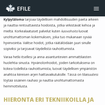
CONNECT
Toggl
navig
JOIN NOW
Kylpyläloma
tarjoaa täydellisen mahdollisuuden paeta arkeen
ja nauttia rentouttavista hoidoista, jotka virkistävät kehoa ja
MEMBER LOGIN
mieltä. Korkealaatuiset palvelut kuten
kasvohoito
luovat
FRANÇAIS
unohtumattoman kokemuksen, joka tuo mukanaan syvää
MAIN MENU
hyvinvointia. Valitse hoidot, jotka räätälöidään juuri sinulle
sopiviksi ja tarjoavat täydellistä rauhoittumista.
NEWS
Varaa hetki itsellesi ja anna asiantuntevien ammattilaisten
EVENTS
huolehtia sinusta. Hyvänolonhoidot, joiden tarkoituksena on
JOIN NOW
kokea todellista rauhoittumista, luovat täydellisen ympäristön
anahtoa kiireisen arjen haittavaikutuksille. Tässä on tilaisuutesi
ABOUT US
löytää sisäinen rauhasi ja nauttia unohtumattomasta
BENEFITS
hemmottelusta.
LIBRARY
HIERONTA ERI TEKNIIKOILLA JA
CONTACT