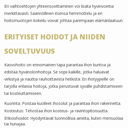
Eri vaihtoehtojen yhteensovittaminen voi lisätä hyvinvointia
merkittävästi. Säännöllinen itsensä hemmottelu ja eri
hoitomuotojen kokeilu voivat johtaa parempaan elämänlaatuun.
ERITYISET HOIDOT JA NIIDEN
SOVELTUVUUS
Kasvohoito on erinomainen tapa parantaa ihon kuntoa ja
edistää hyvänolonhoitoja. Se sopii kaikille, jotka haluavat
virkistyä ja nauttia rauhoittavista hetkistä. Eri ihotyypeille on
tarjolla erilaisia hoitoja, jotka perustuvat syvälle puhdistamiseen
tai kosteuttamiseen.
Kuorinta: Poistaa kuolleet ihosolut ja parantaa ihon rakennetta.
Kosteutus: Tehostaa ihon kosteus- ja ravintopitoisuutta.
Erikoishoidot: Hyödyntävät luonnollisia aineita, kuten merisuolaa
tai hunajaa.