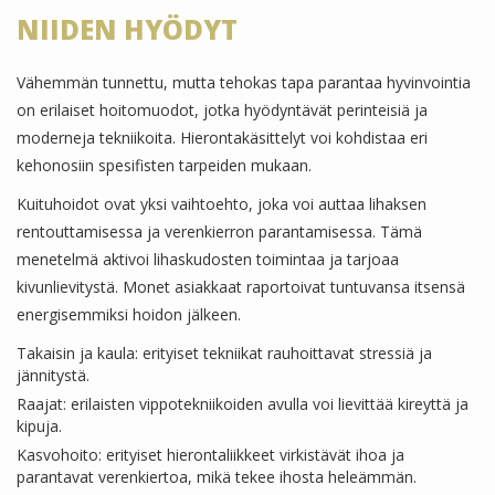
NIIDEN HYÖDYT
Vähemmän tunnettu, mutta tehokas tapa parantaa hyvinvointia
on erilaiset hoitomuodot, jotka hyödyntävät perinteisiä ja
moderneja tekniikoita. Hierontakäsittelyt voi kohdistaa eri
kehonosiin spesifisten tarpeiden mukaan.
Kuituhoidot ovat yksi vaihtoehto, joka voi auttaa lihaksen
rentouttamisessa ja verenkierron parantamisessa. Tämä
menetelmä aktivoi lihaskudosten toimintaa ja tarjoaa
kivunlievitystä. Monet asiakkaat raportoivat tuntuvansa itsensä
energisemmiksi hoidon jälkeen.
Takaisin ja kaula: erityiset tekniikat rauhoittavat stressiä ja
jännitystä.
Raajat: erilaisten vippotekniikoiden avulla voi lievittää kireyttä ja
kipuja.
Kasvohoito: erityiset hierontaliikkeet virkistävät ihoa ja
parantavat verenkiertoa, mikä tekee ihosta heleämmän.