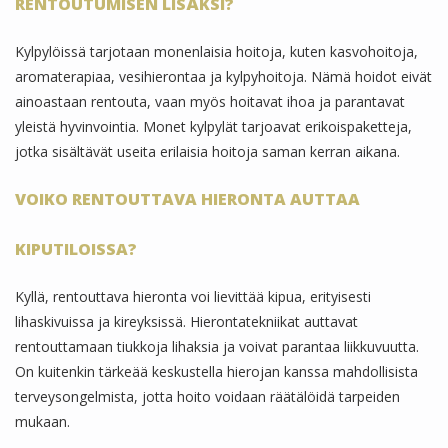
RENTOUTUMISEN LISÄKSI?
Kylpylöissä tarjotaan monenlaisia hoitoja, kuten kasvohoitoja,
aromaterapiaa, vesihierontaa ja kylpyhoitoja. Nämä hoidot eivät
ainoastaan rentouta, vaan myös hoitavat ihoa ja parantavat
yleistä hyvinvointia. Monet kylpylät tarjoavat erikoispaketteja,
jotka sisältävät useita erilaisia hoitoja saman kerran aikana.
VOIKO RENTOUTTAVA HIERONTA AUTTAA
KIPUTILOISSA?
Kyllä, rentouttava hieronta voi lievittää kipua, erityisesti
lihaskivuissa ja kireyksissä. Hierontatekniikat auttavat
rentouttamaan tiukkoja lihaksia ja voivat parantaa liikkuvuutta.
On kuitenkin tärkeää keskustella hierojan kanssa mahdollisista
terveysongelmista, jotta hoito voidaan räätälöidä tarpeiden
mukaan.