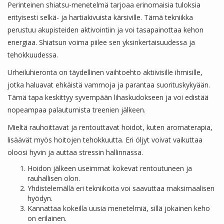
Perinteinen shiatsu-menetelmä tarjoaa erinomaisia tuloksia
erityisesti selkä- ja hartiakivuista kärsiville. Tämä tekniikka
perustuu akupisteiden aktivointiin ja voi tasapainottaa kehon
energiaa. Shiatsun voima piilee sen yksinkertaisuudessa ja
tehokkuudessa.
Urheiluhieronta on täydellinen vaihtoehto aktiivisille ihmisille,
jotka haluavat ehkäistä vammoja ja parantaa suorituskykyään.
Tämä tapa keskittyy syvempään lihaskudokseen ja voi edistää
nopeampaa palautumista treenien jälkeen.
Mieltä rauhoittavat ja rentouttavat hoidot, kuten aromaterapia,
lisäävät myös hoitojen tehokkuutta. Eri öljyt voivat vaikuttaa
oloosi hyvin ja auttaa stressin hallinnassa.
Hoidon jälkeen useimmat kokevat rentoutuneen ja
rauhallisen olon.
Yhdistelemällä eri tekniikoita voi saavuttaa maksimaalisen
hyödyn.
Kannattaa kokeilla uusia menetelmiä, sillä jokainen keho
on erilainen.