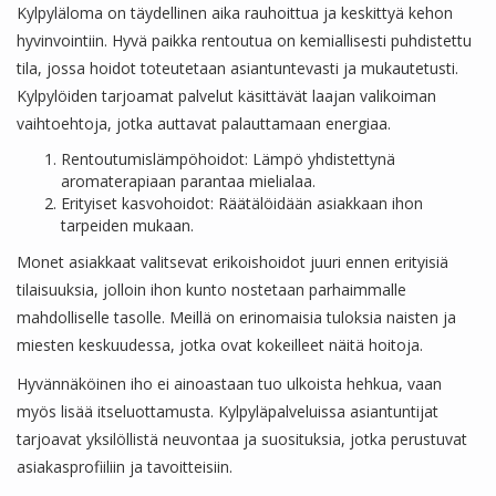
Kylpyläloma on täydellinen aika rauhoittua ja keskittyä kehon
hyvinvointiin. Hyvä paikka rentoutua on kemiallisesti puhdistettu
tila, jossa hoidot toteutetaan asiantuntevasti ja mukautetusti.
Kylpylöiden tarjoamat palvelut käsittävät laajan valikoiman
vaihtoehtoja, jotka auttavat palauttamaan energiaa.
Rentoutumislämpöhoidot: Lämpö yhdistettynä
aromaterapiaan parantaa mielialaa.
Erityiset kasvohoidot: Räätälöidään asiakkaan ihon
tarpeiden mukaan.
Monet asiakkaat valitsevat erikoishoidot juuri ennen erityisiä
tilaisuuksia, jolloin ihon kunto nostetaan parhaimmalle
mahdolliselle tasolle. Meillä on erinomaisia tuloksia naisten ja
miesten keskuudessa, jotka ovat kokeilleet näitä hoitoja.
Hyvännäköinen iho ei ainoastaan tuo ulkoista hehkua, vaan
myös lisää itseluottamusta. Kylpyläpalveluissa asiantuntijat
tarjoavat yksilöllistä neuvontaa ja suosituksia, jotka perustuvat
asiakasprofiiliin ja tavoitteisiin.