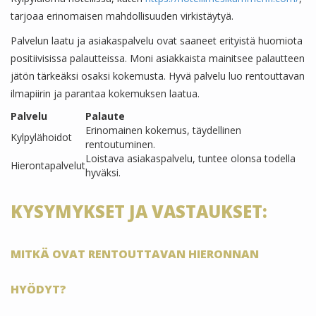
tarjoaa erinomaisen mahdollisuuden virkistäytyä.
Palvelun laatu ja asiakaspalvelu ovat saaneet erityistä huomiota
positiivisissa palautteissa. Moni asiakkaista mainitsee palautteen
jätön tärkeäksi osaksi kokemusta. Hyvä palvelu luo rentouttavan
ilmapiirin ja parantaa kokemuksen laatua.
Palvelu
Palaute
Erinomainen kokemus, täydellinen
Kylpylähoidot
rentoutuminen.
Loistava asiakaspalvelu, tuntee olonsa todella
Hierontapalvelut
hyväksi.
KYSYMYKSET JA VASTAUKSET:
MITKÄ OVAT RENTOUTTAVAN HIERONNAN
HYÖDYT?