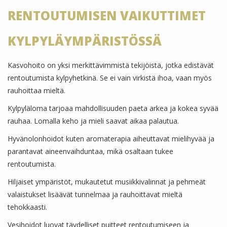
RENTOUTUMISEN VAIKUTTIMET
KYLPYLÄYMPÄRISTÖSSÄ
Kasvohoito on yksi merkittävimmistä tekijöistä, jotka edistävät
rentoutumista kylpyhetkinä. Se ei vain virkistä ihoa, vaan myös
rauhoittaa mieltä.
Kylpyläloma tarjoaa mahdollisuuden paeta arkea ja kokea syvää
rauhaa. Lomalla keho ja mieli saavat aikaa palautua.
Hyvänolonhoidot kuten aromaterapia aiheuttavat mielihyvää ja
parantavat aineenvaihduntaa, mikä osaltaan tukee
rentoutumista.
Hiljaiset ympäristöt, mukautetut musiikkivalinnat ja pehmeät
valaistukset lisäävät tunnelmaa ja rauhoittavat mieltä
tehokkaasti.
Vesihoidot luovat täydelliset puitteet rentoutumiseen ja