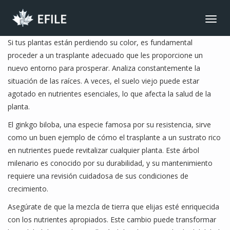
CONNECT
Toggl
navig
JOIN NOW
Si tus plantas están perdiendo su color, es fundamental
proceder a un trasplante adecuado que les proporcione un
MEMBER LOGIN
nuevo entorno para prosperar. Analiza constantemente la
FRANÇAIS
situación de las raíces. A veces, el suelo viejo puede estar
MAIN MENU
agotado en nutrientes esenciales, lo que afecta la salud de la
planta.
NEWS
El ginkgo biloba, una especie famosa por su resistencia, sirve
EVENTS
como un buen ejemplo de cómo el trasplante a un sustrato rico
JOIN NOW
en nutrientes puede revitalizar cualquier planta. Este árbol
milenario es conocido por su durabilidad, y su mantenimiento
ABOUT US
requiere una revisión cuidadosa de sus condiciones de
BENEFITS
crecimiento.
LIBRARY
Asegúrate de que la mezcla de tierra que elijas esté enriquecida
con los nutrientes apropiados. Este cambio puede transformar
CONTACT