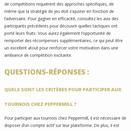
de compétitions requièrent des approches spécifiques, de
même que la stratégie de jeu doit s’ajuster en fonction de
l’adversaire. Pour gagner en efficacité, consultez les avis des
participants précédents pour découvrir quelles tactiques ont
porté leurs fruits. Vous aurez également l’opportunité de
remporter des récompenses supplémentaires, ce qui peut être
un excellent atout pour renforcer votre motivation dans une
ambiance de compétition excitante.
QUESTIONS-RÉPONSES :
QUELS SONT LES CRITÈRES POUR PARTICIPER AUX
TOURNOIS CHEZ PEPPERMILL ?
Pour participer aux tournois chez Peppermill, il est nécessaire de
disposer d’un compte actif sur leur plateforme. De plus, il est