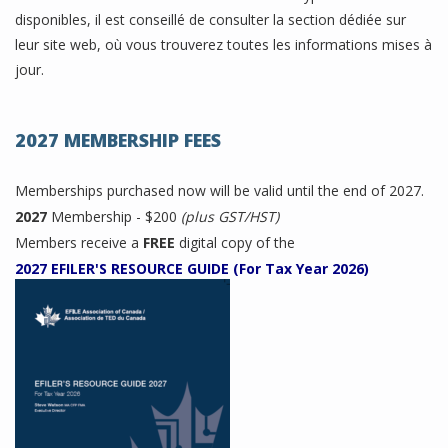
disponibles, il est conseillé de consulter la section dédiée sur
leur site web, où vous trouverez toutes les informations mises à
jour.
2027 MEMBERSHIP FEES
Memberships purchased now will be valid until the end of 2027.
2027
Membership - $200
(plus GST/HST)
Members receive a
FREE
digital copy of the
2027 EFILER'S RESOURCE GUIDE (For Tax Year 2026)