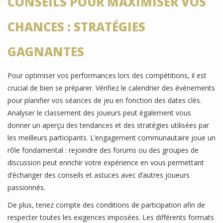
CONSEILS POUR MAXIMISER VOS
CHANCES : STRATÉGIES
GAGNANTES
Pour optimiser vos performances lors des compétitions, il est
crucial de bien se préparer. Vérifiez le calendrier des événements
pour planifier vos séances de jeu en fonction des dates clés.
Analyser le classement des joueurs peut également vous
donner un aperçu des tendances et des stratégies utilisées par
les meilleurs participants. L’engagement communautaire joue un
rôle fondamental : rejoindre des forums ou des groupes de
discussion peut enrichir votre expérience en vous permettant
d’échanger des conseils et astuces avec d’autres joueurs
passionnés.
De plus, tenez compte des conditions de participation afin de
respecter toutes les exigences imposées. Les différents formats