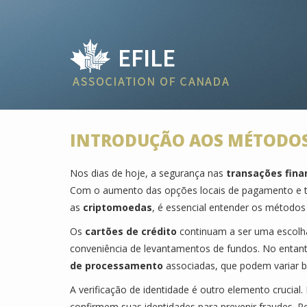
INTRODUÇÃO AOS MÉTODOS
Nos dias de hoje, a segurança nas
transações fina
Com o aumento das opções locais de pagamento e 
as
criptomoedas
, é essencial entender os método
Os
cartões de crédito
continuam a ser uma escolha
conveniência de levantamentos de fundos. No entant
de processamento
associadas, que podem variar bas
A verificação de identidade é outro elemento crucia
confirmem suas identidades para prevenir fraudes. P