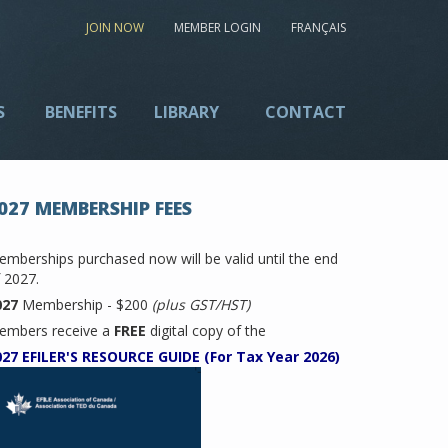
JOIN NOW
MEMBER LOGIN
FRANÇAIS
S
BENEFITS
LIBRARY
CONTACT
027 MEMBERSHIP FEES
mberships purchased now will be valid until the end
 2027.
027
Membership - $200
(plus GST/HST)
embers receive a
FREE
digital copy of the
027 EFILER'S RESOURCE GUIDE (For Tax Year 2026)