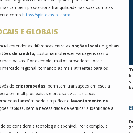
, mas também proporciona tranquilidade nas suas compras
amento como
https://spintexas-pt.com/
.
CAIS E GLOBAIS
encial entender as diferenças entre as
opções locais
e globais.
rtões de crédito
, costumam oferecer vantagens como
mais baixas. Por exemplo, muitos provedores locais
o mercado regional, tornando-as mais atraentes para os
T
l
s
ravés de
criptomoedas
, permitem transações em escala
be
era em múltiplos países e precisa evitar as taxas
tomoedas também pode simplificar o
levantamento de
E
ões rápidas, sem a necessidade de verificar a identidade a
D
do se considera a tecnologia disponível. Por exemplo, a
2