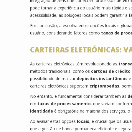
integração de APIs que conectam processos de
veri
pode tornar a experiência do usuário mais rápida e 
acessibilidade, as soluções locais podem garantir a f
Em conclusão, a escolha entre opções locais e globa
usuário, considerando fatores como
taxas de pro
CARTEIRAS ELETRÓNICAS: 
As carteiras eletrónicas têm revolucionado as
transa
métodos tradicionais, como os
cartões de crédito
possibilidade de realizar
depósitos instantâneos
e 
carteiras eletrónicas suportam
criptomoedas
, perm
No entanto, é fundamental considerar também as
d
em
taxas de processamento
, que variam conform
identidade
é obrigatória na maioria dos serviços, o
Ao avaliar estas opções
locais
, é crucial que os us
que a gestão de banca permaneça eficiente e segura