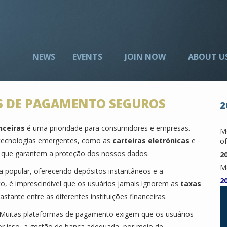
NEWS
EVENTS
JOIN NOW
ABOUT U
 DE PAGAMENTO SEGUROS
2
nceiras
é uma prioridade para consumidores e empresas.
Me
tecnologias emergentes, como as
carteiras eletrónicas
e
of
s que garantem a proteção dos nossos dados.
2
M
 popular, oferecendo depósitos instantâneos e a
2
o, é imprescindível que os usuários jamais ignorem as
taxas
tante entre as diferentes instituições financeiras.
l. Muitas plataformas de pagamento exigem que os usuários
or isso, a gestão de banca adequada, por meio de