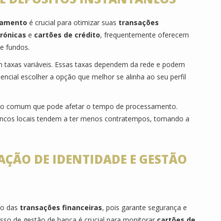
samento
é crucial para otimizar suas
transações
trónicas
e
cartões de crédito
, frequentemente oferecem
de fundos.
m taxas variáveis. Essas taxas dependem da rede e podem
encial escolher a opção que melhor se alinha ao seu perfil
o comum que pode afetar o tempo de processamento.
ncos locais tendem a ter menos contratempos, tornando a
AÇÃO DE IDENTIDADE E GESTÃO
to das
transações financeiras
, pois garante segurança e
esso de gestão de banca é crucial para monitorar
cartões de