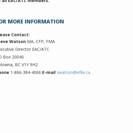
o all EAC/ATC members.
OR MORE INFORMATION
lease Contact:
teve Watson
MA, CFP, FMA
ecutive Director EAC/ATC
O Box 20040
elowna, BC V1Y 9H2
hone
1-866-384-4066
E-mail
swatson@efile.ca