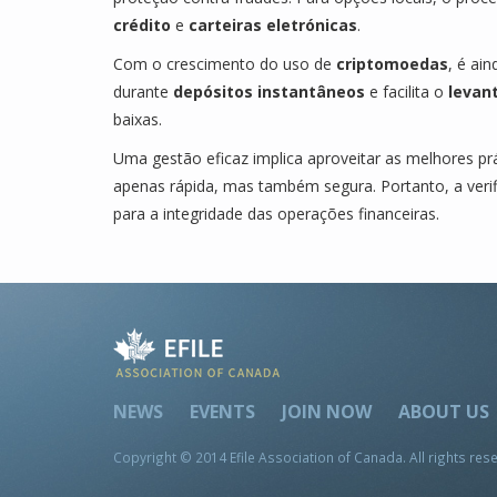
crédito
e
carteiras eletrónicas
.
Com o crescimento do uso de
criptomoedas
, é ai
durante
depósitos instantâneos
e facilita o
levan
baixas.
Uma gestão eficaz implica aproveitar as melhores pr
apenas rápida, mas também segura. Portanto, a veri
para a integridade das operações financeiras.
NEWS
EVENTS
JOIN NOW
ABOUT US
Copyright © 2014 Efile Association of Canada. All rights res