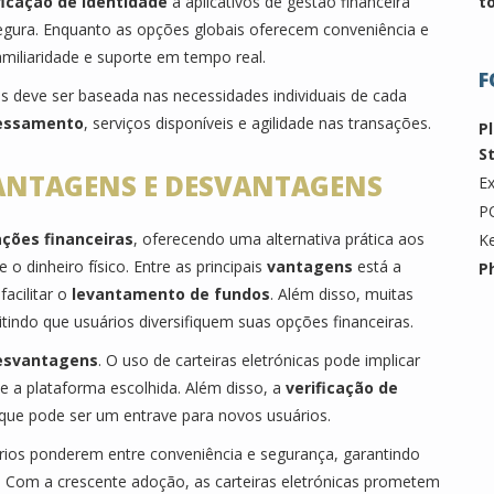
ficação de identidade
a aplicativos de gestão financeira
t
segura. Enquanto as opções globais oferecem conveniência e
amiliaridade e suporte em tempo real.
F
is deve ser baseada nas necessidades individuais de cada
cessamento
, serviços disponíveis e agilidade nas transações.
P
S
VANTAGENS E DESVANTAGENS
Ex
P
ções financeiras
, oferecendo uma alternativa prática aos
K
e o dinheiro físico. Entre as principais
vantagens
está a
P
facilitar o
levantamento de fundos
. Além disso, muitas
itindo que usuários diversifiquem suas opções financeiras.
esvantagens
. O uso de carteiras eletrónicas pode implicar
e a plataforma escolhida. Além disso, a
verificação de
 que pode ser um entrave para novos usuários.
uários ponderem entre conveniência e segurança, garantindo
. Com a crescente adoção, as carteiras eletrónicas prometem