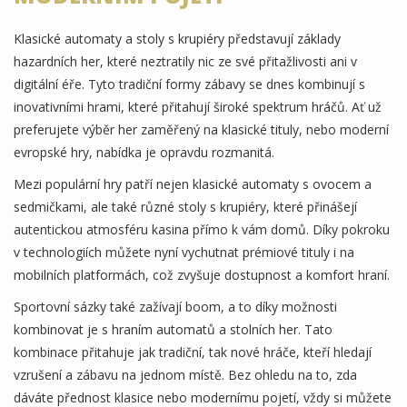
Klasické automaty a stoly s krupiéry představují základy
hazardních her, které neztratily nic ze své přitažlivosti ani v
digitální éře. Tyto tradiční formy zábavy se dnes kombinují s
inovativními hrami, které přitahují široké spektrum hráčů. Ať už
preferujete výběr her zaměřený na klasické tituly, nebo moderní
evropské hry, nabídka je opravdu rozmanitá.
Mezi populární hry patří nejen klasické automaty s ovocem a
sedmičkami, ale také různé stoly s krupiéry, které přinášejí
autentickou atmosféru kasina přímo k vám domů. Díky pokroku
v technologiích můžete nyní vychutnat prémiové tituly i na
mobilních platformách, což zvyšuje dostupnost a komfort hraní.
Sportovní sázky také zažívají boom, a to díky možnosti
kombinovat je s hraním automatů a stolních her. Tato
kombinace přitahuje jak tradiční, tak nové hráče, kteří hledají
vzrušení a zábavu na jednom místě. Bez ohledu na to, zda
dáváte přednost klasice nebo modernímu pojetí, vždy si můžete