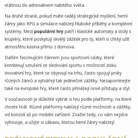
vtáhnou do adrenalinem nabitého světa.
Na druhé straně, pokud máte raději strategické myšlení, herní
žánry jako RPG a simulace nabízejí hluboké příběhy a komplexní
systémy. Mezi
populární hry
patří i klasické automaty a stoly s
krupiéry, které poskytují skvělý zážitek pro ty, kteří si chtějí užít
atmosféru kasina přímo z domova.
Dalším fascinujícím žánrem jsou sportovní sázky, které
kombinují vzrušení ze sledování sportu s možností zisku.
Inovativní hry, které se objevují na trhu, často spojují prvky
různých žánrů a vytvářejí tak jedinečné zážitky. Nezapomínejte
také na evropské hry, které často přinášejí nové přístupy a styl.
V současnosti je důležité vybrat si hru podle platformy, na které
chcete hrát. Různé platformy nabízejí různé možnosti a zážitky,
od konzolí až po mobilní zařízení. Zvažte tedy, co vám nejvíce
vyhovuje, a užijte si zábavu, kterou herní žánry nabízejí.