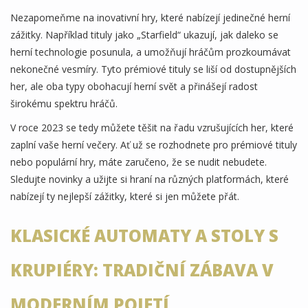
Nezapomeňme na inovativní hry, které nabízejí jedinečné herní
zážitky. Například tituly jako „Starfield“ ukazují, jak daleko se
herní technologie posunula, a umožňují hráčům prozkoumávat
nekonečné vesmíry. Tyto prémiové tituly se liší od dostupnějších
her, ale oba typy obohacují herní svět a přinášejí radost
širokému spektru hráčů.
V roce 2023 se tedy můžete těšit na řadu vzrušujících her, které
zaplní vaše herní večery. Ať už se rozhodnete pro prémiové tituly
nebo populární hry, máte zaručeno, že se nudit nebudete.
Sledujte novinky a užijte si hraní na různých platformách, které
nabízejí ty nejlepší zážitky, které si jen můžete přát.
KLASICKÉ AUTOMATY A STOLY S
KRUPIÉRY: TRADIČNÍ ZÁBAVA V
MODERNÍM POJETÍ