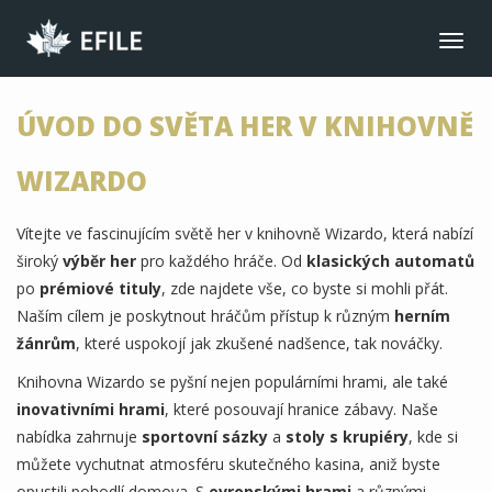
CONNECT
Toggl
navig
JOIN NOW
ÚVOD DO SVĚTA HER V KNIHOVNĚ
MEMBER LOGIN
FRANÇAIS
WIZARDO
MAIN MENU
Vítejte ve fascinujícím světě her v knihovně Wizardo, která nabízí
NEWS
široký
výběr her
pro každého hráče. Od
klasických automatů
EVENTS
po
prémiové tituly
, zde najdete vše, co byste si mohli přát.
JOIN NOW
Naším cílem je poskytnout hráčům přístup k různým
herním
žánrům
, které uspokojí jak zkušené nadšence, tak nováčky.
ABOUT US
Knihovna Wizardo se pyšní nejen populárními hrami, ale také
BENEFITS
inovativními hrami
, které posouvají hranice zábavy. Naše
LIBRARY
nabídka zahrnuje
sportovní sázky
a
stoly s krupiéry
, kde si
můžete vychutnat atmosféru skutečného kasina, aniž byste
CONTACT
opustili pohodlí domova. S
evropskými hrami
a různými