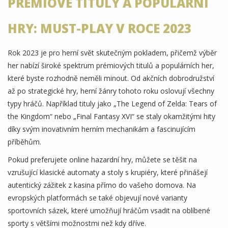
PRÉMIOVÉ TITULY A POPULÁRNÍ
HRY: MUST-PLAY V ROCE 2023
Rok 2023 je pro herní svět skutečným pokladem, přičemž výběr
her nabízí široké spektrum prémiových titulů a populárních her,
které byste rozhodně neměli minout. Od akčních dobrodružství
až po strategické hry, herní žánry tohoto roku oslovují všechny
typy hráčů. Například tituly jako „The Legend of Zelda: Tears of
the Kingdom“ nebo „Final Fantasy XVI“ se staly okamžitými hity
díky svým inovativním herním mechanikám a fascinujícím
příběhům.
Pokud preferujete online hazardní hry, můžete se těšit na
vzrušující klasické automaty a stoly s krupiéry, které přinášejí
autentický zážitek z kasina přímo do vašeho domova. Na
evropských platformách se také objevují nové varianty
sportovních sázek, které umožňují hráčům vsadit na oblíbené
sporty s většími možnostmi než kdy dříve.