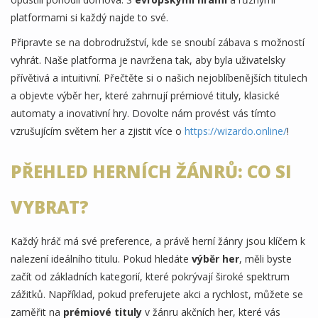
platformami si každý najde to své.
Připravte se na dobrodružství, kde se snoubí zábava s možností
vyhrát. Naše platforma je navržena tak, aby byla uživatelsky
přívětivá a intuitivní. Přečtěte si o našich nejoblíbenějších titulech
a objevte výběr her, které zahrnují prémiové tituly, klasické
automaty a inovativní hry. Dovolte nám provést vás tímto
vzrušujícím světem her a zjistit více o
https://wizardo.online/
!
PŘEHLED HERNÍCH ŽÁNRŮ: CO SI
VYBRAT?
Každý hráč má své preference, a právě herní žánry jsou klíčem k
nalezení ideálního titulu. Pokud hledáte
výběr her
, měli byste
začít od základních kategorií, které pokrývají široké spektrum
zážitků. Například, pokud preferujete akci a rychlost, můžete se
zaměřit na
prémiové tituly
v žánru akčních her, které vás