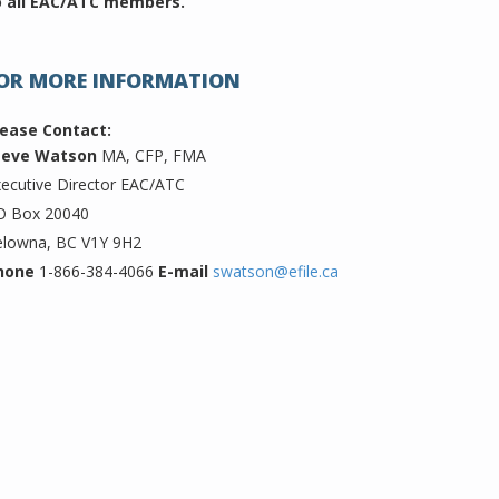
o all EAC/ATC members.
OR MORE INFORMATION
lease Contact:
teve Watson
MA, CFP, FMA
ecutive Director EAC/ATC
O Box 20040
elowna, BC V1Y 9H2
hone
1-866-384-4066
E-mail
swatson@efile.ca