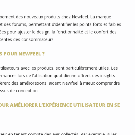
eloppement des nouveaux produits chez Newfeel. La marque
 des forums, permettant d’identifier les points forts et faibles
ées pour ajuster le design, la fonctionnalité et le confort des
 attentes des consommateurs.
ES POUR NEWFEEL ?
tilisateurs avec les produits, sont particulièrement utiles. Les
rmances lors de l’utilisation quotidienne offrent des insights
uggèrent des améliorations, aident Newfeel à mieux comprendre
cessus de conception.
UR AMÉLIORER L’EXPÉRIENCE UTILISATEUR EN SE
teur en tenant compte des avis collectés. Par exemple, si les