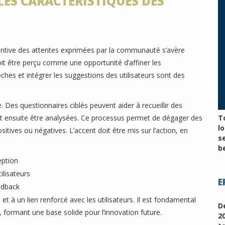
LES CARACTÉRISTIQUES DES
tentive des attentes exprimées par la communauté s’avère
it être perçu comme une opportunité d’affiner les
ches et intégrer les suggestions des utilisateurs sont des
 Des questionnaires ciblés peuvent aider à recueillir des
nt ensuite être analysées. Ce processus permet de dégager des
T
l
sitives ou négatives. L’accent doit être mis sur l’action, en
s
be
eption
ilisateurs
E
edback
t à un lien renforcé avec les utilisateurs. Il est fondamental
D
formant une base solide pour l’innovation future.
2