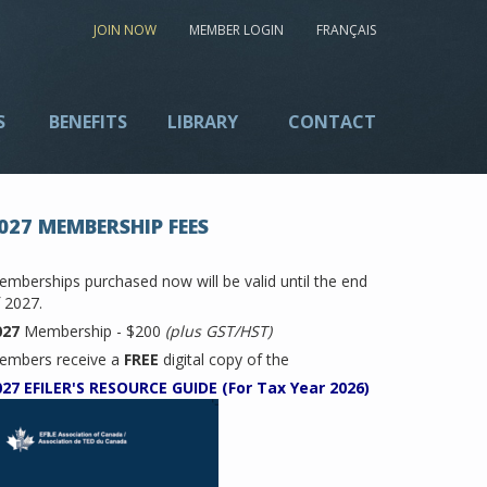
JOIN NOW
MEMBER LOGIN
FRANÇAIS
S
BENEFITS
LIBRARY
CONTACT
027 MEMBERSHIP FEES
mberships purchased now will be valid until the end
 2027.
027
Membership - $200
(plus GST/HST)
embers receive a
FREE
digital copy of the
027 EFILER'S RESOURCE GUIDE (For Tax Year 2026)