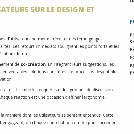
t
ATEURS SUR LE DESIGN ET
F
P
ons d’utilisateurs permet de récolter des témoignages
S
lités. Les retours immédiats soulignent les points forts et les
Ex
ications futures.
P
onnement de
co-création
. En intégrant leurs suggestions, les
K
 en véritables solutions concrètes. Le processus devient plus
P
vation.
ntaires, tels que les enquêtes et les groupes de discussion,
 Chaque réaction est une occasion d’affiner l’ergonomie,
 la manière dont les utilisateurs se sentent entendus. Cette
 et engageant, où chaque contribution compte pour façonner