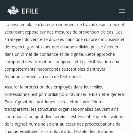
CONNECT
Toggl
navig
JOIN NOW
La mise en place d’un environnement de travail respectueux et
sécurisant repose sur des mesures de prévention ciblées. Ces
MEMBER LOGIN
stratégies doivent être ancrées dans une culture d’inclusivité et
FRANÇAIS
de respect, garantissant que chaque individu puisse évoluer
MAIN MENU
dans un climat de confiance et de dignité. Cette approche
comprend des formations adaptées et la sensibilisation aux
NEWS
comportements inappropriés susceptibles d’entraver
EVENTS
l’épanouissement au sein de l’entreprise.
JOIN NOW
Assurer la protection des employés dans leur milieu
professionnel est primordial pour favoriser le bien-être général.
ABOUT US
En intégrant des politiques claires et des procédures
BENEFITS
transparents, les structures organisationnelles peuvent ainsi
contribuer à un quotidien serein. Il est essentiel que les valeurs
LIBRARY
de la dignité humaine soient au cœur des préoccupations de
CONTACT
chaque employeur et employé afin d’établir des relations