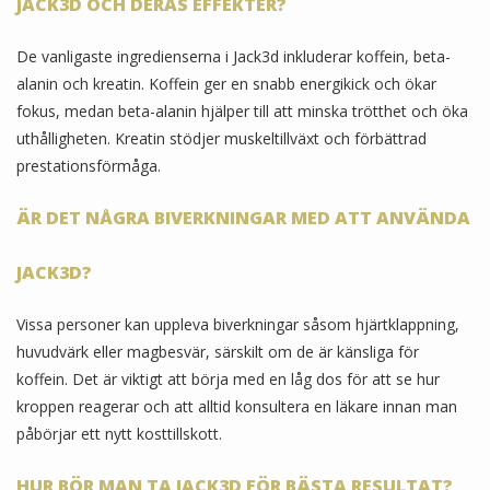
JACK3D OCH DERAS EFFEKTER?
De vanligaste ingredienserna i Jack3d inkluderar koffein, beta-
alanin och kreatin. Koffein ger en snabb energikick och ökar
fokus, medan beta-alanin hjälper till att minska trötthet och öka
uthålligheten. Kreatin stödjer muskeltillväxt och förbättrad
prestationsförmåga.
ÄR DET NÅGRA BIVERKNINGAR MED ATT ANVÄNDA
JACK3D?
Vissa personer kan uppleva biverkningar såsom hjärtklappning,
huvudvärk eller magbesvär, särskilt om de är känsliga för
koffein. Det är viktigt att börja med en låg dos för att se hur
kroppen reagerar och att alltid konsultera en läkare innan man
påbörjar ett nytt kosttillskott.
HUR BÖR MAN TA JACK3D FÖR BÄSTA RESULTAT?