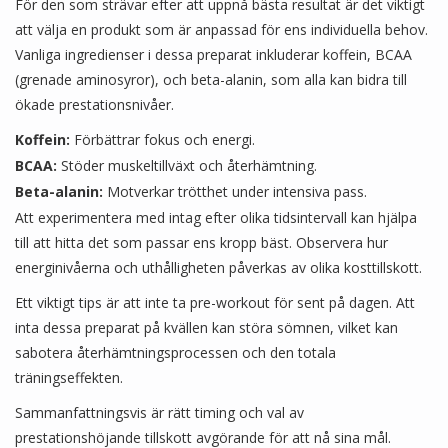
För den som strävar efter att uppnå bästa resultat är det viktigt
att välja en produkt som är anpassad för ens individuella behov.
Vanliga ingredienser i dessa preparat inkluderar koffein, BCAA
(grenade aminosyror), och beta-alanin, som alla kan bidra till
ökade prestationsnivåer.
Koffein:
Förbättrar fokus och energi.
BCAA:
Stöder muskeltillväxt och återhämtning.
Beta-alanin:
Motverkar trötthet under intensiva pass.
Att experimentera med intag efter olika tidsintervall kan hjälpa
till att hitta det som passar ens kropp bäst. Observera hur
energinivåerna och uthålligheten påverkas av olika kosttillskott.
Ett viktigt tips är att inte ta pre-workout för sent på dagen. Att
inta dessa preparat på kvällen kan störa sömnen, vilket kan
sabotera återhämtningsprocessen och den totala
träningseffekten.
Sammanfattningsvis är rätt timing och val av
prestationshöjande tillskott avgörande för att nå sina mål.