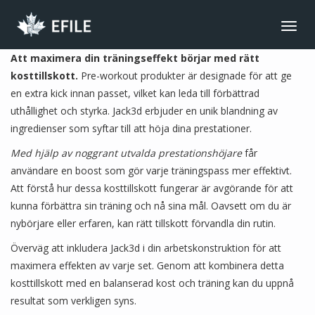
CONNECT
Toggl
navig
JOIN NOW
Att maximera din träningseffekt börjar med rätt
kosttillskott.
Pre-workout produkter är designade för att ge
MEMBER LOGIN
en extra kick innan passet, vilket kan leda till förbättrad
FRANÇAIS
uthållighet och styrka. Jack3d erbjuder en unik blandning av
MAIN MENU
ingredienser som syftar till att höja dina prestationer.
NEWS
Med hjälp av noggrant utvalda prestationshöjare
får
användare en boost som gör varje träningspass mer effektivt.
EVENTS
Att förstå hur dessa kosttillskott fungerar är avgörande för att
JOIN NOW
kunna förbättra sin träning och nå sina mål. Oavsett om du är
nybörjare eller erfaren, kan rätt tillskott förvandla din rutin.
ABOUT US
Överväg att inkludera Jack3d i din arbetskonstruktion för att
BENEFITS
maximera effekten av varje set. Genom att kombinera detta
LIBRARY
kosttillskott med en balanserad kost och träning kan du uppnå
resultat som verkligen syns.
CONTACT