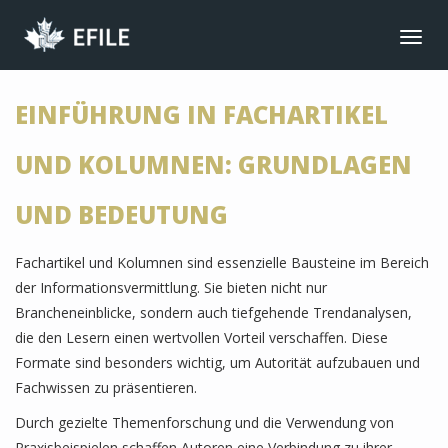
CONNECT
Toggl
navig
JOIN NOW
EINFÜHRUNG IN FACHARTIKEL
MEMBER LOGIN
FRANÇAIS
UND KOLUMNEN: GRUNDLAGEN
MAIN MENU
UND BEDEUTUNG
NEWS
EVENTS
Fachartikel und Kolumnen sind essenzielle Bausteine im Bereich
JOIN NOW
der Informationsvermittlung. Sie bieten nicht nur
Brancheneinblicke, sondern auch tiefgehende Trendanalysen,
ABOUT US
die den Lesern einen wertvollen Vorteil verschaffen. Diese
BENEFITS
Formate sind besonders wichtig, um Autorität aufzubauen und
Fachwissen zu präsentieren.
LIBRARY
Durch gezielte Themenforschung und die Verwendung von
CONTACT
Praxisbeispielen schaffen Autoren eine Verbindung zu ihrer