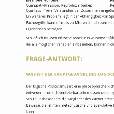
Methode
Vorteile
Na
Quantitativ
Präzision, Reproduzierbarkeit
Re
Qualitativ
Tiefe, Verständnis der Zusammenhänge
Su
Ein weiteres Problem liegt in der Abhängigkeit von S
Fachbegriffe kann oftmals zu Missverständnissen führ
Ergebnissen beitragen.
Schließlich müssen ethische Aspekte in wissenschaftl
die alle möglichen Variablen einbeziehen, können nic
FRAGE-ANTWORT:
WAS IST DER HAUPTGEDANKE DES LOGISC
Der logische Positivismus ist eine philosophische Ri
entweder empirisch verifizierbar sein müssen oder log
Schule, insbesondere die Mitglieder des Wiener Krei
Beweise. Sie lehnten metaphysische und spekulative P
kann.