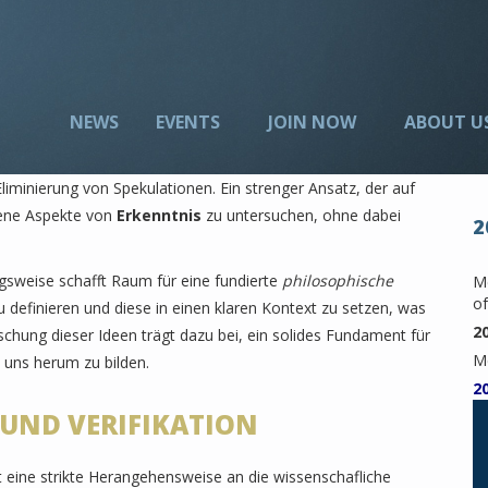
NEWS
EVENTS
JOIN NOW
ABOUT U
Eliminierung von Spekulationen. Ein strenger Ansatz, der auf
edene Aspekte von
Erkenntnis
zu untersuchen, ohne dabei
2
ngsweise schafft Raum für eine fundierte
philosophische
Me
of
definieren und diese in einen klaren Kontext zu setzen, was
2
orschung dieser Ideen trägt dazu bei, ein solides Fundament für
M
 uns herum zu bilden.
2
UND VERIFIKATION
 eine strikte Herangehensweise an die wissenschafliche