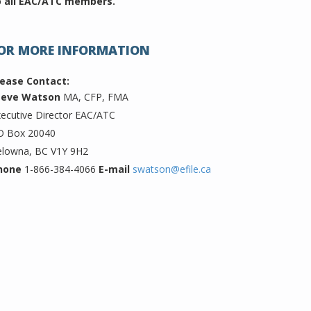
o all EAC/ATC members.
OR MORE INFORMATION
lease Contact:
teve Watson
MA, CFP, FMA
ecutive Director EAC/ATC
O Box 20040
elowna, BC V1Y 9H2
hone
1-866-384-4066
E-mail
swatson@efile.ca