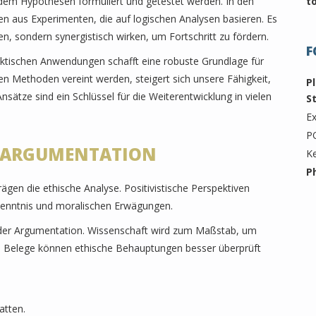
n dem Hypothesen formuliert und getestet werden. In den
t
en aus Experimenten, die auf logischen Analysen basieren. Es
ren, sondern synergistisch wirken, um Fortschritt zu fördern.
F
ktischen Anwendungen schafft eine robuste Grundlage für
en Methoden vereint werden, steigert sich unsere Fähigkeit,
P
ätze sind ein Schlüssel für die Weiterentwicklung in vielen
S
Ex
P
HE ARGUMENTATION
K
P
rägen die ethische Analyse. Positivistische Perspektiven
rkenntnis und moralischen Erwägungen.
 der Argumentation. Wissenschaft wird zum Maßstab, um
e Belege können ethische Behauptungen besser überprüft
atten.