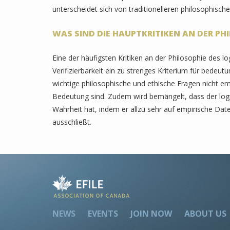
unterscheidet sich von traditionelleren philosophisc
WAS SIND DIE HAUPTKRITIKEN AN DER PH
Eine der häufigsten Kritiken an der Philosophie des l
Verifizierbarkeit ein zu strenges Kriterium für bedeutu
wichtige philosophische und ethische Fragen nicht em
Bedeutung sind. Zudem wird bemängelt, dass der logi
Wahrheit hat, indem er allzu sehr auf empirische Da
ausschließt.
NEWS
EVENTS
JOIN NOW
ABOUT US