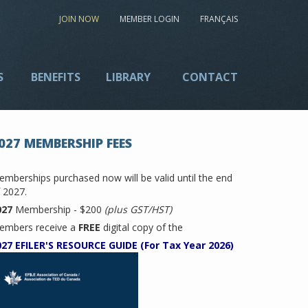
JOIN NOW
MEMBER LOGIN
FRANÇAIS
S
BENEFITS
LIBRARY
CONTACT
027 MEMBERSHIP FEES
mberships purchased now will be valid until the end
 2027.
027
Membership - $200
(plus GST/HST)
embers receive a
FREE
digital copy of the
027 EFILER'S RESOURCE GUIDE (For Tax Year 2026)