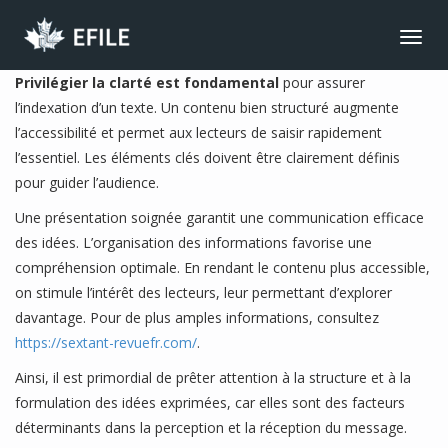
CONNECT
Toggl
navig
JOIN NOW
Privilégier la clarté est fondamental
pour assurer
l’indexation d’un texte. Un contenu bien structuré augmente
MEMBER LOGIN
l’accessibilité et permet aux lecteurs de saisir rapidement
FRANÇAIS
l’essentiel. Les éléments clés doivent être clairement définis
MAIN MENU
pour guider l’audience.
NEWS
Une présentation soignée garantit une communication efficace
des idées. L’organisation des informations favorise une
EVENTS
compréhension optimale. En rendant le contenu plus accessible,
JOIN NOW
on stimule l’intérêt des lecteurs, leur permettant d’explorer
davantage. Pour de plus amples informations, consultez
ABOUT US
https://sextant-revuefr.com/
.
BENEFITS
Ainsi, il est primordial de prêter attention à la structure et à la
LIBRARY
formulation des idées exprimées, car elles sont des facteurs
déterminants dans la perception et la réception du message.
CONTACT