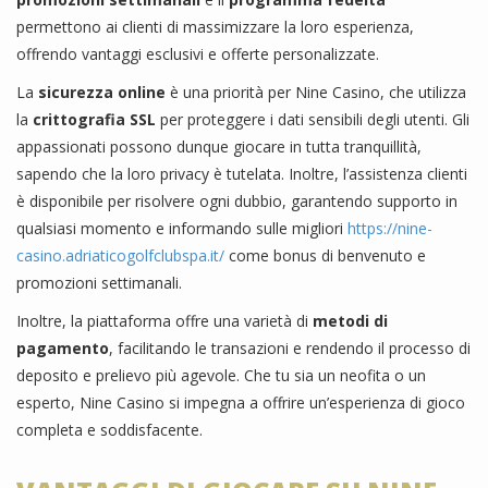
permettono ai clienti di massimizzare la loro esperienza,
offrendo vantaggi esclusivi e offerte personalizzate.
La
sicurezza online
è una priorità per Nine Casino, che utilizza
la
crittografia SSL
per proteggere i dati sensibili degli utenti. Gli
appassionati possono dunque giocare in tutta tranquillità,
sapendo che la loro privacy è tutelata. Inoltre, l’assistenza clienti
è disponibile per risolvere ogni dubbio, garantendo supporto in
qualsiasi momento e informando sulle migliori
https://nine-
casino.adriaticogolfclubspa.it/
come bonus di benvenuto e
promozioni settimanali.
Inoltre, la piattaforma offre una varietà di
metodi di
pagamento
, facilitando le transazioni e rendendo il processo di
deposito e prelievo più agevole. Che tu sia un neofita o un
esperto, Nine Casino si impegna a offrire un’esperienza di gioco
completa e soddisfacente.