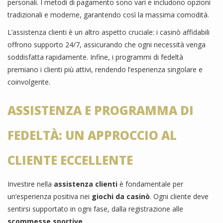
personali. I metodi di pagamento sono vari e includono opzioni
tradizionali e moderne, garantendo così la massima comodità.
L’assistenza clienti è un altro aspetto cruciale: i casinò affidabili
offrono supporto 24/7, assicurando che ogni necessità venga
soddisfatta rapidamente. Infine, i programmi di fedeltà
premiano i clienti più attivi, rendendo l’esperienza singolare e
coinvolgente.
ASSISTENZA E PROGRAMMA DI
FEDELTÀ: UN APPROCCIO AL
CLIENTE ECCELLENTE
Investire nella
assistenza clienti
è fondamentale per
un’esperienza positiva nei
giochi da casinò
. Ogni cliente deve
sentirsi supportato in ogni fase, dalla registrazione alle
scommesse sportive
.