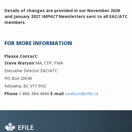
Details of changes are provided in our November 2026
and January 2027
IMPACT
Newsletters sent to all EAC/ATC
members.
FOR MORE INFORMATION
Please Contact:
Steve Watson
MA, CFP, FMA
Executive Director EAC/ATC
PO Box 20040
Kelowna, BC V1Y 9H2
Phone
1-866-384-4066
E-mail
swatson@efile.ca