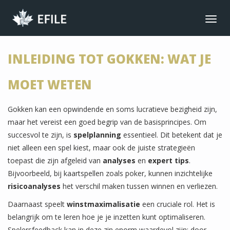
CONNECT
Toggl
navig
JOIN NOW
INLEIDING TOT GOKKEN: WAT JE
MEMBER LOGIN
FRANÇAIS
MOET WETEN
MAIN MENU
Gokken kan een opwindende en soms lucratieve bezigheid zijn,
NEWS
maar het vereist een goed begrip van de basisprincipes. Om
EVENTS
succesvol te zijn, is
spelplanning
essentieel. Dit betekent dat je
JOIN NOW
niet alleen een spel kiest, maar ook de juiste strategieën
toepast die zijn afgeleid van
analyses
en
expert tips
.
ABOUT US
Bijvoorbeeld, bij kaartspellen zoals poker, kunnen inzichtelijke
BENEFITS
risicoanalyses
het verschil maken tussen winnen en verliezen.
LIBRARY
Daarnaast speelt
winstmaximalisatie
een cruciale rol. Het is
belangrijk om te leren hoe je je inzetten kunt optimaliseren.
CONTACT
Spelersfeedback kan in deze zin enorm waardevol zijn; door