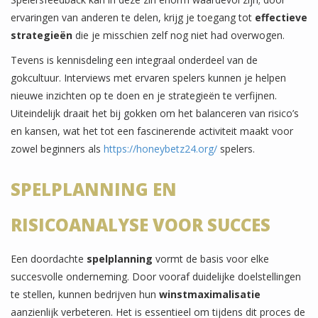
ervaringen van anderen te delen, krijg je toegang tot
effectieve
strategieën
die je misschien zelf nog niet had overwogen.
Tevens is kennisdeling een integraal onderdeel van de
gokcultuur. Interviews met ervaren spelers kunnen je helpen
nieuwe inzichten op te doen en je strategieën te verfijnen.
Uiteindelijk draait het bij gokken om het balanceren van risico’s
en kansen, wat het tot een fascinerende activiteit maakt voor
zowel beginners als
https://honeybetz24.org/
spelers.
SPELPLANNING EN
RISICOANALYSE VOOR SUCCES
Een doordachte
spelplanning
vormt de basis voor elke
succesvolle onderneming. Door vooraf duidelijke doelstellingen
te stellen, kunnen bedrijven hun
winstmaximalisatie
aanzienlijk verbeteren. Het is essentieel om tijdens dit proces de