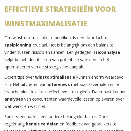
EFFECTIEVE STRATEGIEËN VOOR
WINSTMAXIMALISATIE
Om winstmaximalisatie te bereiken, is een doordachte
spelplanning
cruciaal. Het is belangrijk om een balans te
vinden tussen risico’s en kansen. Een gedegen
risicoanalyse
helpt bij het identificeren van potentiële valkuilen en het
optimaliseren van de strategische aanpak.
Expert tips over
winstoptimalisatie
kunnen enorm waardevol
zijn. Het uitvoeren van
interviews
met succesverhalen in de
branche biedt inzicht in effectieve strategieën. Daarnaast kunnen
analyses
van concurrenten waardevolle lessen opleveren over
wat werkt en wat niet.
Spelersfeedback is een andere belangrijke factor. Door
regelmatig
kennis te delen
en feedback van gebruikers te